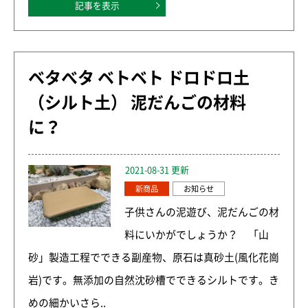
記事を表示
ベタべタ ベトベト ドロドロ土
（シルト土） 泥だんごの材料
に？
2021-08-31 更新
新商品
お知らせ
子供さんの泥遊び、泥だんごの材
料にいかがでしょうか？ 「山
砂」製造工程でできる副産物、原石は真砂土(風化花崗
岩)です。無添加の自然沈砂槽でできるシルトです。き
めの細かいさら..