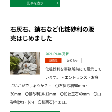
記事を表示
石灰石、錆石など化粧砂利の販
売はじめました
2021-09-04 更新
新商品
お知らせ
化粧砂利を事務所前にて展示して
います。 ～エントランス・お庭
にいかがでしょうか？～ 〇石灰砂利50mm・
30mm 〇錆砂利10-12mm 〇蛇紋玉石40mm 〇山
砂利(大)・(小) 〇割栗石(イエロ..