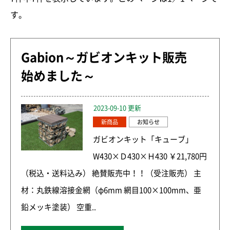
す。
Gabion～ガビオンキット販売
始めました～
2023-09-10 更新
新商品
お知らせ
ガビオンキット「キューブ」
W430×Ｄ430×Ｈ430 ￥21,780円
（税込・送料込み） 絶賛販売中！！（受注販売） 主
材：丸鉄線溶接金網（φ6mm 網目100×100mm、亜
鉛メッキ塗装） 空重..